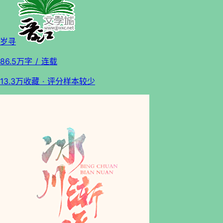
岁寻
86.5万字
/ 连载
13.3万收藏
· 评分样本较少