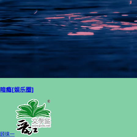
暗瘾[娱乐圈]
顾徕一