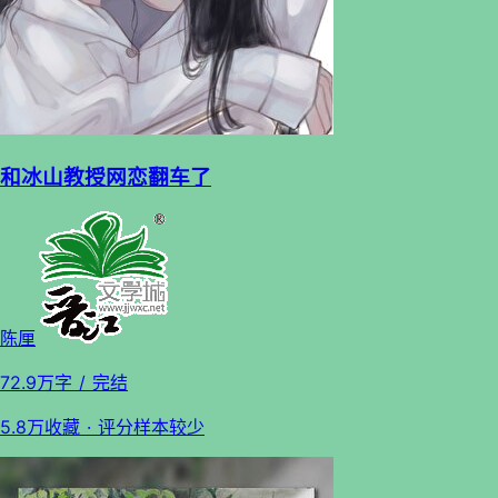
和冰山教授网恋翻车了
陈厘
72.9万字
/ 完结
5.8万收藏
· 评分样本较少