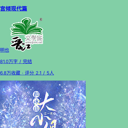
宫倾现代篇
明也
81.0万字
/ 完结
6.8万收藏
· 评分
2.1
/ 5人