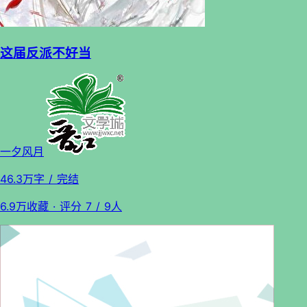
这届反派不好当
一夕风月
46.3万字
/ 完结
6.9万收藏
· 评分
7
/ 9人