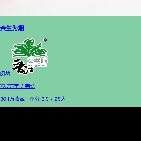
余生为期
闵然
77.7万字
/ 完结
30.1万收藏
· 评分
6.9
/ 25人