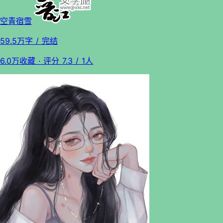
空青宿雪
59.5万字
/ 完结
6.0万收藏
· 评分
7.3
/ 1人