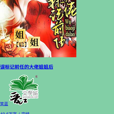
误标记前任的大佬姐姐后
笑蓝
49.6万字
/ 完结