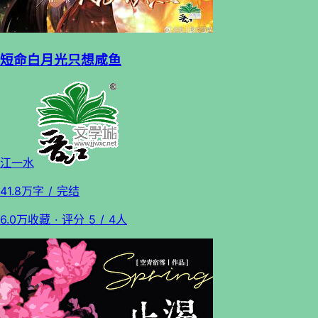
短命白月光只想咸鱼
江一水
41.8万字
/ 完结
6.0万收藏
· 评分
5
/ 4人