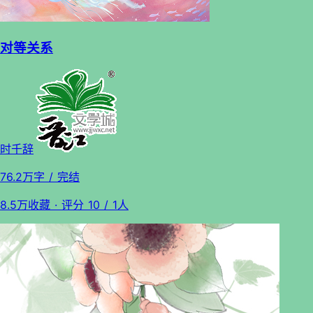
对等关系
时千辞
76.2万字
/ 完结
8.5万收藏
· 评分
10
/ 1人