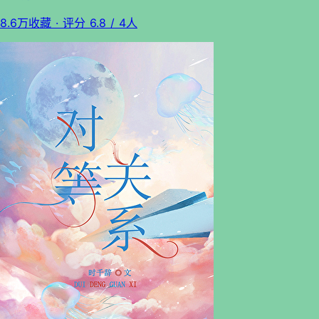
8.6万收藏
· 评分
6.8
/ 4人