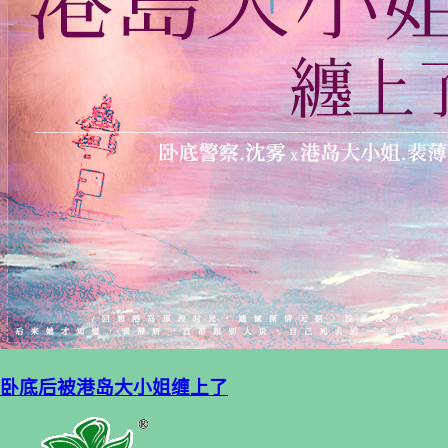
卧底后被港岛大小姐缠上了