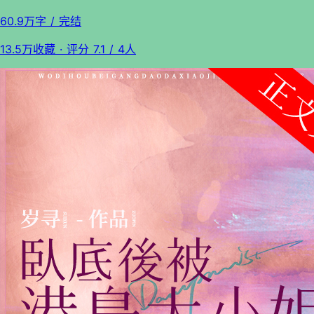
60.9万字
/ 完结
13.5万收藏
· 评分
7.1
/ 4人