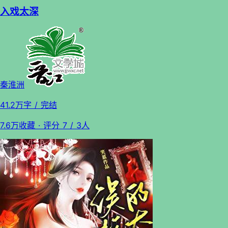
入戏太深
秦淮洲
41.2万字
/ 完结
7.6万收藏
· 评分
7
/ 3人