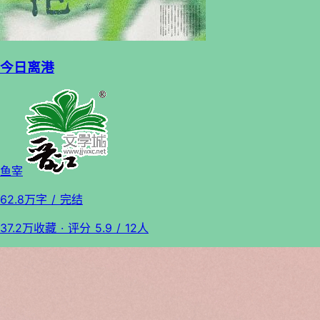
今日离港
鱼宰
62.8万字
/ 完结
37.2万收藏
· 评分
5.9
/ 12人