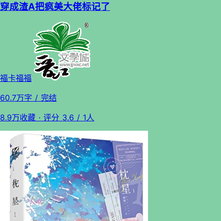
穿成渣A把疯美大佬标记了
福卡福福
60.7万字
/ 完结
8.9万收藏
· 评分
3.6
/ 1人