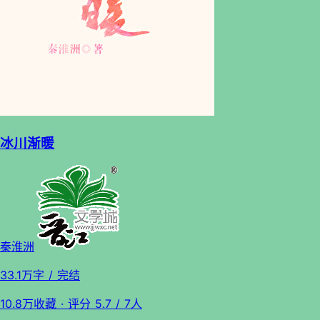
冰川渐暖
秦淮洲
33.1万字
/ 完结
10.8万收藏
· 评分
5.7
/ 7人