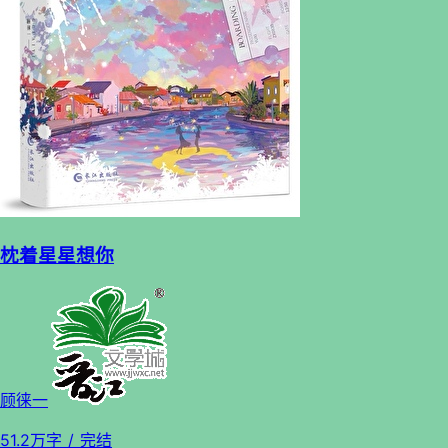
枕着星星想你
顾徕一
51.2万字
/ 完结