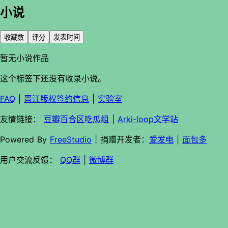
小说
收藏数
评分
发表时间
暂无小说作品
这个标签下还没有收录小说。
FAQ
|
晋江版权签约信息
|
实验室
友情链接：
豆瓣百合区吃瓜组
|
Arki-loop文学站
Powered By
FreeStudio
| 捐赠开发者：
爱发电
|
面包多
用户交流反馈：
QQ群
|
微博群