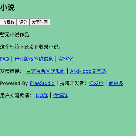
小说
收藏数
评分
发表时间
暂无小说作品
这个标签下还没有收录小说。
FAQ
|
晋江版权签约信息
|
实验室
友情链接：
豆瓣百合区吃瓜组
|
Arki-loop文学站
Powered By
FreeStudio
| 捐赠开发者：
爱发电
|
面包多
用户交流反馈：
QQ群
|
微博群