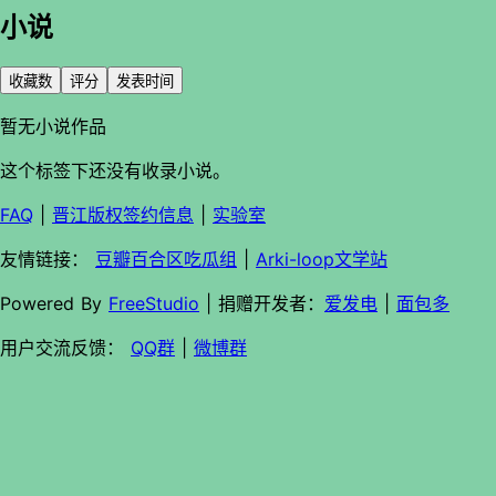
小说
收藏数
评分
发表时间
暂无小说作品
这个标签下还没有收录小说。
FAQ
|
晋江版权签约信息
|
实验室
友情链接：
豆瓣百合区吃瓜组
|
Arki-loop文学站
Powered By
FreeStudio
| 捐赠开发者：
爱发电
|
面包多
用户交流反馈：
QQ群
|
微博群