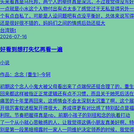
头来看真是乌托邦，两个人的牵绊真是深沉，不过我觉得没写好
一点就是小水这个人物付出有点太多了感觉过于无私显得另外一
个有点自私了，可能是人设问题吧有点没平衡好，总体来说写得
还是很好很不错的，妈妈们之间的情感后劲还挺大
台湾铁t
2026-07-16
好看到想打失忆再看一遍
小说
作品：
念念 [重生]-今轲
初期这个念人小鬼大被父母看出来了点端倪还挺合理了的，重生
回来都这样被指正正常逻辑还有点不习惯，而且关于她死后活在
痛苦的十年里再回来，这感情会不会太深刻太沉重了啊，这个展
开很厉害叙述框架开得很大，养成得更有对比感了特别起点是福
利院。节奏把握得真是nb，前期小孩子的别扭和念的执着打动
了一个从小就心思敏感的人，让我觉得这俩小朋友真美好啊，特
别是第一段黑暗揭露时一家人一同维护决定领养的时候，我觉得