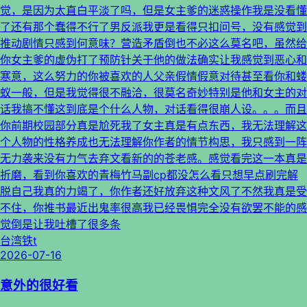
觉，是因为太直白平淡了吗，但是女主爹的迷惑操作我是没看懂
了还有那个蠢得不行了男反派我更是看得只扣问号，没有感觉到
推动剧情只感到何意味？营造矛盾倒也不必这么莫名吧，虽然给
你女主爹的虚伪打了预防针关于他的做法确实让我感觉到恶心和
寒意，这么努力的你被喜欢的人父亲假情假意对待甚至看你和蝼
蚁一般，但是我觉得很不融洽，很莫名奇妙特别是他和女主的对
话我搞不懂这到底是个什么人物，对话看得很崩人设。。。而且
你前期校园部分真是尬死我了女主真是有点东西，我无法理解这
个人物的性格养成也无法理解你作者的情节构思，我只感到一阵
无力袭来没有力气去弃文看新的的苍老感。感觉看完这一本真是
折磨，看到你喜欢的青梅竹马副cp都没怎么看只想早点刷完解
脱自己我真的力竭了，你作者还好放弃这种文风了不然我真是受
不住，你推书最近出鬼率很高我已经畏惧完全没有欲罢不能的感
觉倒是让我吐槽了很多条
台湾铁t
2026-07-16
意外的很好看