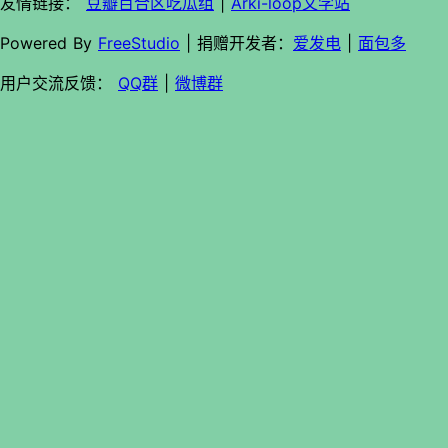
友情链接：
豆瓣百合区吃瓜组
|
Arki-loop文学站
Powered By
FreeStudio
| 捐赠开发者：
爱发电
|
面包多
用户交流反馈：
QQ群
|
微博群