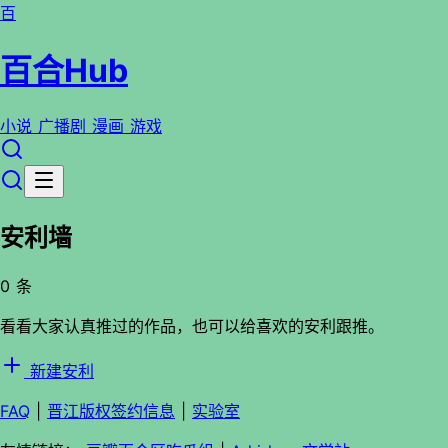
百
百合Hub
小说
广播剧
漫画
游戏
安利墙
0 条
看看大家认真推过的作品，也可以给喜欢的安利跟推。
新建安利
FAQ
|
晋江版权签约信息
|
实验室