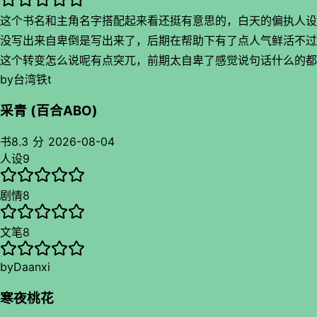
这个书名和主角名字搭配起来看还挺有意思的，白天的偏执人设
没写出来自卑倒是写出来了，后期在帮助下有了点人气鲜活不过
这个转变怎么说呢有点突兀，前期太自卑了感觉说句话什么的都
by
台湾铁t
会一直低着头的女生，作者把她写成水玉兰的江南美人还挺合理
的属于是温婉吧，不过这个自卑和懦弱算合理的毕竟性格是养出
采青 (百合ABO)
来的但是事事靠着黎明帮着看得我有点不舒服一样的套路来了好
几遍，唯一自己反击的剧情点结果还是差点因为懦弱退缩看到女
书
8.3 分
2026-08-04
人设
9
主才好了，好是好显得两人感情很深但我失望作者没写出白天被
影响下自身能强大起来，况且俩人都说希望对方粘着自己但都值
剧情
8
得对方自由去追求更多结果俩人剧情点都是需要对方才能走下
去，尤其是自卑人设的加持下有点不协调。黎明这个角色说好是
文笔
8
真挺好的，但是你重生归来就是发现另外一个更爱你的人然后放
弃原来那个猪油蒙心的人啊，虽然剧情走下去挺合理但是莫名让
by
Daanxi
我联想到那个被吐槽的广告女主重生归来发现最爱她的是谁谁然
寒夜桃花
后和他结婚这种没什么内核的广告小说，不过是女同就看着还行