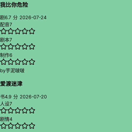
我比你危险
剧
6.7 分
2026-07-24
配音
7
剧本
7
制作
6
by
芋泥啵啵
爱渡迷津
书
4.9 分
2026-07-20
人设
7
剧情
4