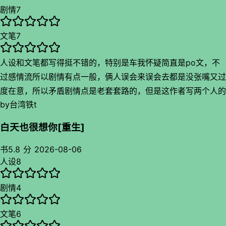
物设定啊
剧情
7
真正让我觉得谁攻都无所谓啊，护工味很浓，最后重逢后交代后
事居然写出很浓的大结局之感，特别是不知道第几年那句话一出
文笔
7
来怎么这么像旁白哈哈哈哈，不过嘛幸福瞬间还真是只有几瞬间
呢，不过结尾生活在继续的幸福感很浓，几句话把傲娇闷骚写出
人设和文笔都写得挺不错的，特别是车我怀疑简直是po文，不
来了很有小剧场感
过感情流所以剧情有点一般，俩人误会来误会去都是没张嘴又过
度在意，所以矛盾剧情点是老套套路的，但是这作者写两个人的
by
台湾铁t
反应又很带感，看了只有一开始的莫名其妙和后面亚米亚米，总
体来说挺不错的小说，我爱车
白天也很想你[重生]
书
5.8 分
2026-08-06
人设
8
剧情
4
文笔
6