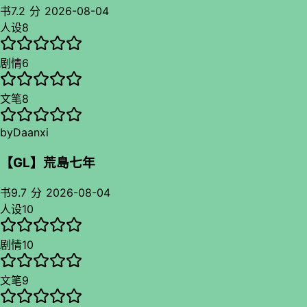
而且两个人互动挺可爱的，喜欢的小九九写的挺好的包括闹别扭
书
7.2 分
2026-08-04
求和好也写的可以。比较喜欢白天马甲没掉的日记体暗恋，这倒
人设
8
是把暗恋偏执味写出来了可惜就一点
剧情
6
文笔
8
by
Daanxi
【GL】荒島七年
书
9.7 分
2026-08-04
人设
10
剧情
10
文笔
9