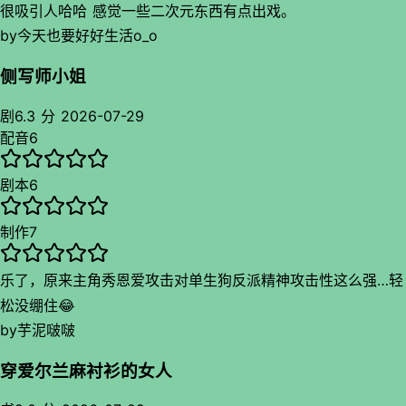
很吸引人哈哈 感觉一些二次元东西有点出戏。
by
今天也要好好生活o_o
侧写师小姐
剧
6.3 分
2026-07-29
配音
6
剧本
6
制作
7
乐了，原来主角秀恩爱攻击对单生狗反派精神攻击性这么强…轻
松没绷住😂
by
芋泥啵啵
穿爱尔兰麻衬衫的女人