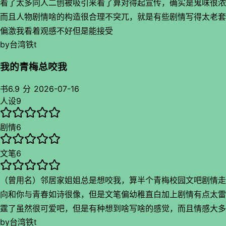
看了太多同人二创被吸引来看了算对得起宣传，确实是鬼味很浓
而且人物剧情啥的构造很合理不突兀，就是有些剧情写得太老套
偏激我看着观感不好但是能接受
by
台湾铁t
我的青梅总咬我
书
6.9 分
2026-07-16
人设
9
剧情
6
文笔
6
（曾用名）邻居家姐姐总是想咬我，算半个青梅校园文吧剧情走
向和你与青春如诗很像，但是文笔偏幼稚直白加上剧情有点太雷
霆了虽然很可爱吧，但是有种想到啥写啥的感觉，而且情感大多
by
台湾铁t
通过对话来体现没什么多余的叙述，纯靠你主角萌萌的互动和情