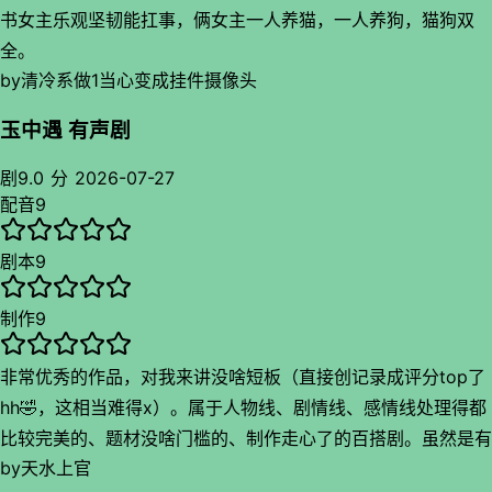
书女主乐观坚韧能扛事，俩女主一人养猫，一人养狗，猫狗双
全。
by
清冷系做1当心变成挂件摄像头
这文我都不是在榜单上找到的。
晋江，你的金榜真的很难看！
玉中遇 有声剧
剧
9.0 分
2026-07-27
配音
9
剧本
9
制作
9
非常优秀的作品，对我来讲没啥短板（直接创记录成评分top了
hh🤣，这相当难得x）。属于人物线、剧情线、感情线处理得都
比较完美的、题材没啥门槛的、制作走心了的百搭剧。虽然是有
by
天水上官
声，但胜过太多。