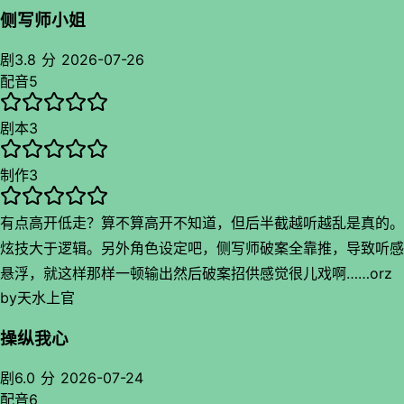
侧写师小姐
（人物线、感情线放长评里了超字数……💦）
剧
3.8 分
2026-07-26
配音
5
……再来聊聊配音。乔苏不是第一次听了，但是确实是第一次打
动我，到入戏的程度。我跟搭子说，我在跟着唐珏快乐，跟着唐
剧本
3
珏痛苦，跟着唐珏愤怒，跟着唐珏释然。乔苏把唐珏配活了。灵
动、干净、自然。意气风发的骄傲劲，活人微死的摆烂感……处
制作
3
理得都很好。
邱秋，说实话楚玊这个角色不好处理，一个用力过猛就成冰山
有点高开低走？算不算高开不知道，但后半截越听越乱是真的。
了，因为她是理性的有距离的稳定的。不过邱秋给这个角色增加
炫技大于逻辑。另外角色设定吧，侧写师破案全靠推，导致听感
了很多实心的东西，是情绪是波澜是意料之外。全剧高光第77
悬浮，就这样那样一顿输出然后破案招供感觉很儿戏啊……orz
集，基本一整集都是楚玊的台词，几段戏的起承转合特别经典。
by
天水上官
把故事推起又拉回来，沉淀成酸酸涩涩的回味。
哦对几个案子我也没太get到，都2026了，刑侦还是这老几
其他的角色选角配音也都很合适，不管是几位长辈还是同辈，正
操纵我心
样，而且能感受到作者在创作的时候不大成熟。有种拼好饭的味
面还是反面，连群杂都在戏里。听感蛮流畅的。
道x
剧
6.0 分
2026-07-24
配音
6