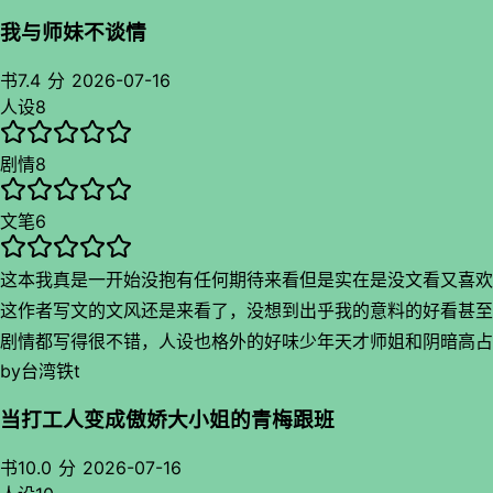
我与师妹不谈情
书
7.4 分
2026-07-16
人设
8
剧情
8
文笔
6
这本我真是一开始没抱有任何期待来看但是实在是没文看又喜欢
这作者写文的文风还是来看了，没想到出乎我的意料的好看甚至
剧情都写得很不错，人设也格外的好味少年天才师姐和阴暗高占
by
台湾铁t
有欲师妹，她逃她追的故事看到我还是走不动道哈哈哈哈最喜欢
就是姐妹关系了，副cp也挺好看。这第一本修仙古百一直奠定
当打工人变成傲娇大小姐的青梅跟班
了我后面的看文品味
书
10.0 分
2026-07-16