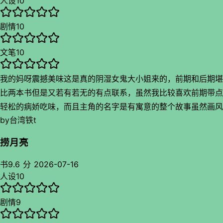
人设
10
剧情
10
文笔
10
我的妈呀震撼美味这是真的阴湿女鬼大小姐来的，前期和后期堪
比两本书但是又若有若无的有点联系，虽然我比较喜欢前期带点
轻松的病娇吃味，而且主角的名字是有寓意的整个故事虽然画风
by
台湾铁t
不同但是又有点呼应小说世界和现实，甚至系统的地方都处理的
很好
捞月亮
书
9.6 分
2026-07-16
人设
10
剧情
9