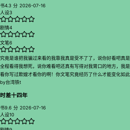
着还行但是我年纪大了已经感受不到这个浪漫感了嘤嘤嘤不过男
书
4.3 分
2026-07-16
主戏份很少我就放心了，而且炒菜很频繁但是意识流
人设
3
剧情
4
文笔
6
究竟是谁把我骗过来看的我靠我真是受不了了，说你好看吧真是
全程看得我想死，说你难看吧还真有写得对我胃口的地方，我是
看你写过欺嫂才看你的啊！你文笔究竟经历了什么才能变化如此
by
台湾铁t
之大和两个人写得一样，这本真是太不成熟了感觉是一个鬼点子
就写了，而且这个点子还真挺鬼，为此我要喷一段长评
时差十四年
书
9.6 分
2026-07-16
人设
10
剧情
9