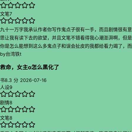
文笔
7
九十一万字我承认作者你写作鬼点子很有一手，而且剧情很有意
思让我有读下去的欲望，并且文笔不错看得我心潮澎湃啊，但是
你是怎么能想到这么多鬼点子和误会扯皮的我都给看力竭了，而
by
台湾铁t
且好有代入感看起我真是会气死会累死会感动死
救命，女主o怎么黑化了
书
8.3 分
2026-07-16
人设
9
剧情
8
文笔
8