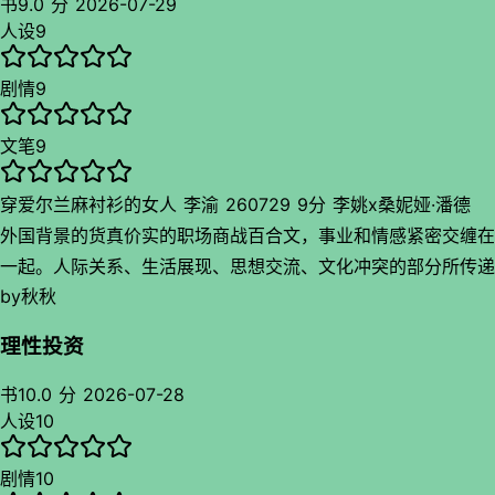
书
9.0 分
2026-07-29
人设
9
剧情
9
文笔
9
穿爱尔兰麻衬衫的女人 李渝 260729 9分 李姚x桑妮娅·潘德
外国背景的货真价实的职场商战百合文，事业和情感紧密交缠在
一起。人际关系、生活展现、思想交流、文化冲突的部分所传递
by
秋秋
出的真实感几乎到了匪夷所思的地步，不是那种世俗而琐碎平凡
的真实，而是由明朗的线条勾勒出的紧致而清晰的真实，完全建
理性投资
基于作者本人与之相称的生活体验及学识涵养。一方面质感接近
于美剧，另一方面华裔认同浓厚以及某些立场属性鲜明。写出的
书
10.0 分
2026-07-28
人设
10
cp反而没有太多让人磕的欲望，更多的是一种活人感而非滤镜
感，让人觉得这就是一对活在现实世界中的情侣，在吵架会时对
剧情
10
骂“婆罗门”“康米”的小情侣。尽管李姚的ideology并不能被如此