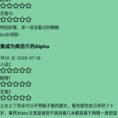
文笔
10
特别好看，求一双没看过的眼睛
by
台湾铁t
竟成为两百斤的Alpha
书
1.6 分
2026-07-16
人设
2
剧情
1
文笔
2
土太土了完全可以不带脑子看的甜文，看完感觉自己年轻了十
岁，果然对abo文真是接受不高连看几本都是属于两眼一黑但是