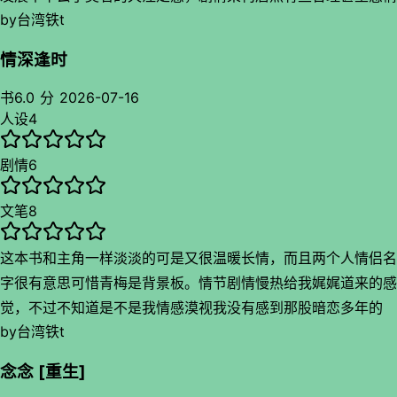
by
台湾铁t
反展都很合理，你坏女人从头坏到底甚至在一起是因为爽到了最
符合人设的一集，虽然后期打了生理性喜欢的标签吧，不过另一
情深逢时
个智力有问题的喜欢倒是让我没想到，真给写出一股狗味呢好傻
的感觉；干啥这么短啊不够看，虽然结尾很妙啊坏女人觉得还好
书
6.0 分
2026-07-16
人设
4
这是个傻的哼哼。
剧情
6
剧情还可以吧短篇来说还挺顺的，中间情敌配角部分我不是很喜
欢，虽然显得你主角更傻了….还有你坏女人多写点恶劣的就好
文笔
8
了，都是侧面带过写的虽然很成功，后面楼主那个地方写得也太
纪实了吧还真的一样，虽然结束得猝不及防
这本书和主角一样淡淡的可是又很温暖长情，而且两个人情侣名
字很有意思可惜青梅是背景板。情节剧情慢热给我娓娓道来的感
觉，不过不知道是不是我情感漠视我没有感到那股暗恋多年的
by
台湾铁t
劲，不过前期那种不被看见的心酸倒是看的我有点抽疼可惜就一
下啊，情感转换太文艺了我看不来，我都没反应过来这俩情感已
念念 [重生]
经升华了（擦汗，而且前期和那小火煮粥一样有点无聊不过参加