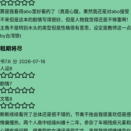
算是我看得abo里好看的了（真是心酸，果然我还是对abo接受
不来但是这本的剧情写得很好，但是人物我觉得还是不够重啊！
主角不是特别木头的类型但是性格很有意思，设定是教师这一点
by
台湾铁t
也不单单是背景板，终于是对主角性格塑造有大概框架的了。
租期将尽
书中人物剧情都很鲜活，包括原主都是一个不得已变成这样的可
怜角色，给性格的形成有了背景铺垫而不是想到啥写啥的强放一
书
7.6 分
2026-07-16
人设
8
个人设，甚至意识到这点和主角原生是老师应该是有关的，关于
这个小巧思我觉得很有意思哈哈哈，而且女主那个反派爹塑造的
剧情
7
也很立体的一个反派，特别是恐怖片那段吓死我了，而且小说世
界和现实居然被串成了一个环是我没想到的，看到这个时间闭环
文笔
8
我还是丢掉脑子吧我想不明白，但是书中结局走向都没变我倒是
觉得很好的一个剧情设定，有细微变化但是不会改变结局，特别
断断续续看完了总体还是很不错的，节奏不拖沓我很喜欢但是感
是好朋友死的那一段真是感到命运的无力啊，别扭也是闹得恰到
情偏慢热，两个人高中结缘纠缠十二年，参杂了车祸残疾元素和
好处，给感情升温造了个好势，但是我不是很喜欢比如主角有点
心理疾病问题，很典型的女通讯录现实文，虽然我觉得情绪变化