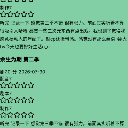
制作
7
听完 记录一下 感觉第三季不错 很有张力。前面其实听着不算
很吸引人哈哈 感觉一些二次元东西有点出戏。我也到了觉得我
愿意梗动人的年纪了。副cp还挺带感。感觉没有那么丝滑 😂大
by
今天也要好好生活o_o
体上是不错的 而且也比较有深度 不为了虐而虐 甚至可以说还
蛮现实。㊗️久久
余生为期 第二季
剧
7.0 分
2026-07-30
配音
7
剧本
7
制作
7
听完 记录一下 感觉第三季不错 很有张力。前面其实听着不算