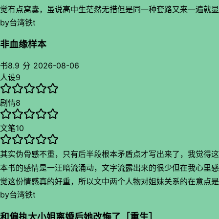
爱人得不到回馈真是让人心酸，不过有时候能硬气起来也挺好的
觉有点窝囊，虽说高中生茫然无措但是同一种套路又来一遍就显
不然白受气给我看得不行了虽然光速被哄好，不过配上后期那个
by
台湾铁t
得蠢了，矛盾剧情用校园80来展开我倒是觉得还可以不是特别
冷漠的忏悔情绪居然又莫名合理。我觉得全书两个人的相处都让
脱离甚至还有点贴近现实，不过反派设置得有点迷没搞懂何意味
人心酸简直是一颗心被一直扯着，断不了但是碰一下就开始抽
非血缘样本
还有那个小反派又是何意味？我真是没搞懂她懂做事目的而且又
痛，特别是商觉得自己是拖累真的要给自己嘴缝起来的时候要干
蠢，副cp来的看出端倪但是我觉得没必要，写小群像也没必要
书
8.9 分
2026-08-06
嘛啊！风面对推开咒骂的心碎委屈通通得不到回应，想走又舍不
人设
9
凑cp配平吧这点我不觉得不好，而且很多用语是网路热梗我看
得自己爱人又缠了过来心是软了，但是啥问题也没有解决真是无
得好出戏啊啊啊啊，虽然作者文笔不错但是我真的好出戏……说
力委屈还是老样子。
剧情
8
到这个文笔这作者写狗味还是有一手看两人小互动还真有意思，
重生这个剧情配上番外我觉得像是在提醒风已经很久没有把商当
许星星这个角色有种劲劲的坏女人感觉，主导掌控感写出来了虽
作爱人看了，但是她又矛盾希望她能一直爱她，虽然她确实是尽
文笔
10
然我觉得她有时候斗嘴性格显得有点矛盾，作者铺垫有点少没写
到了极大的责任，我觉得全书都充斥这股人情的矛盾感，再配上
出立体感只看出矛盾感但是还是挺不错的人设情节。后面剧情越
精神方面的疾病问题看得出很强烈的矛盾感会杂在一起却解决不
其实伪骨感不重，只有后半段根本矛盾点才写出来了，我觉得这
来越魔幻了这是搞啥呢，有点脱离现实搞科幻了而我只想看俩人
了的感觉，所以这俩人中年一直在冷漠的互相折磨，回到二十年
本书的感情是一汪暗流涌动，文字流露出来的很少但在我心里感
甜蜜互动好吗怀念前期，甚至后面看你小鸟还是有点小窝囊真是
前会发现自己原来已经做错了好久，所以后期想通了是再来好好
觉这份情感真的好重，所以文中两个人物对姐妹关系的在意点是
有点生气啊为啥不能把这个人物写得勇敢一点呢虽然性格底色是
爱她而不是离开。
by
台湾铁t
伪骨的特色，但是又好克制让我觉得轻飘飘的，特别是袁这个角
如此但是她的处理方式我看着好窝囊可能是因为我是学生吧，看
结局那块解决方法我倒是觉得有点草率啊，突然就暂时好了然后
色，作者真是把一个人的痛苦写出来了不是刻意地用文字堆叠而
到这个情节写得我真是对这个人物着脚点有点迷而且不讨喜，可
和偏执大小姐离婚后她改悔了［重生］