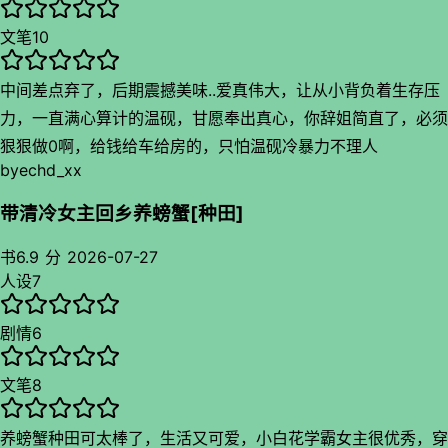
尽数概括，但本书确实是十足够格的资产阶级文化产品。
文笔
10
中间差点弃了，后期震撼美味..爱真伟大，让从小背负着生存压
力，一直满心算计的温砚，甘愿奉出真心，你辞姐简直了，必须
狠狠做0啊，给钱给车给房的，只怕温砚冷暴力不理人
by
echd_xx
带清冷女主回乡养螃蟹[种田]
书
6.9 分
2026-07-27
人设
7
剧情
6
文笔
8
养螃蟹种田可太棒了，生活又可爱，小白花学霸女主很优秀，穿