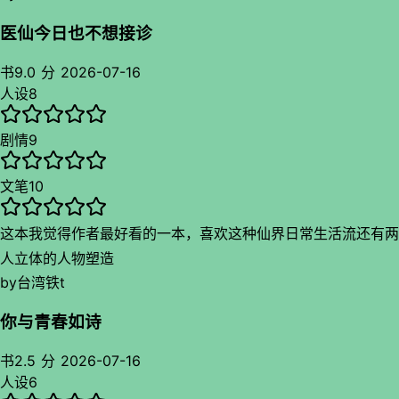
感人设支撑我读下去，到了个情感发展点的时候写了一点点就结
医仙今日也不想接诊
束了，我心都只酸了一点点马上就把这个矛盾点解决了好吧确实
是长嘴主角倒是符合你对话式文风，总体来说是没啥内涵吗就盯
书
9.0 分
2026-07-16
人设
8
着这俩情感线发展了，关于事业家庭以及等等无关情感的剧情类
差不多都是一笔带过，伏笔也挺少而且有也是一下就看出来了，
剧情
9
但是还是挺好看就是我喜欢你主角的人设，把其中的跳脱木头忠
犬和一个别扭俏皮小恶魔写出来了我看这个人设还是走不动道而
文笔
10
且还是青梅，虽然校园部分写得一点都不贴但是也还可以吧，而
且主角家庭背景都正常的虽然你主角这个成绩我还是觉得科幻片
这本我觉得作者最好看的一本，喜欢这种仙界日常生活流还有两
[哆啦A梦害怕]果然校园文就是如此。不过看一会就觉得有点审
人立体的人物塑造
美疲劳没让人如饥似渴往下读的感觉但是还真有点味道，可惜两
by
台湾铁t
个人的情感线虽然埋得长但是太浅了没写出情感张力，包括日记
那块宣泄情感的地方我都觉得写得很一般是表达的问题吗，老让
你与青春如诗
我读出很幼稚的感觉，关于颜色部分也是就写一点点但是还可以
书
2.5 分
2026-07-16
吧挺可爱的，太多设定感觉有点铺垫但是不多而且突然下一秒突
人设
6
然提起感觉很突兀啊，文章剧情有意思可惜没啥具体大纲的感