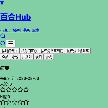
百
百合Hub
小说
广播剧
漫画
游戏
按时间倒序
按时间正序
按评分从高到低
按评分从低到高
全部
小说
广播剧
漫画
游戏
病妻
书
9.3 分
2026-08-06
人设
10
剧情
9