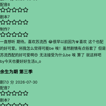
配音
8
剧本
7
制作
7
一直想听 期待。喜欢苏流西 😂很早以前因为🧣喜欢 这个也配
的好可爱。🆘我怎么觉得可能be 唉！虽然剧情有点俗套了 但是
苏流西配的好可爱啊😍 无法接受为什么be 唉 算了 就这样吧
by
今天也要好好生活o_o
也不可能不be 痛 苏流西配的好可爱喜欢
余生为期 第三季
剧
7.0 分
2026-07-30
配音
7
剧本
7