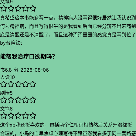
文笔
9
真希望这本书能多写一点，精神病人设写得很好居然让我认识到
何为精神病，而且写得很牛的是我看到后面已经分辨不出来商到
底是清醒还是不清醒了，而且这种浑浑噩噩的感觉真是写到位了
by
台湾铁t
给我看着感觉人都不对了。这两个人的性格甚至都给你作者写得
很明白，文艺反差萌女虽然有点病吧但是整个人那股可爱感属于
能帮我治疗口欲期吗？
文艺女的那份气质以及发病时的疯癫，很多面汇集到这个人物身
上使她不再扁平，我有时想风对她做了那么多她以什么回报呢看
书
6.8 分
2026-08-06
人设
10
完下来在风心里只要她能一直爱她缠着她给予她爱就够了，这让
我觉得有时候女主病病的时候怄气都有点可爱应该是风的视角，
剧情
5
而且精神病的世界写得很有感觉我真是看得就觉得这人有病
吧。。。风这个角色我真是觉得太有魅力的一个人，大部分的视
文笔
6
角都是她让我看到一个鲜活的她的爱人，她有过矛盾的恶劣思想
也会欣喜会委屈又真的很爱，特别是她俩吵架又和好这阶段真是
这个xp我还挺喜欢的，包括两个仁相识相熟然后关系升温都挺
太真实了感觉和现实小情侣一样，不过风的一些委屈面对发病的
合理的，小鸟的自卑焦虑心理写得不错虽然我看多了同一套路感