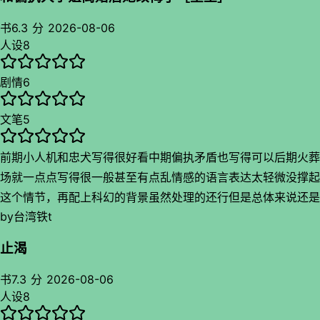
热炕头了有点突然，感觉还可以再大写特写一波啊，不过这个设
是用很长的叙述让我感到这个人内心是痛苦的悲伤的沉重的有些
能是用来推剧情的显得非常赶而且还光速下线一个小反派（和前
定这样收场倒是很不错了，虽然还是前期好看有点可惜，而且女
喘不过气但是面上又很平淡，人物刻画地立体又饱满，包括她对
书
6.3 分
2026-08-06
面一个套路换汤不换药，观感不好。算了看你作者写两个人小
主间不管吵架还是甜蜜真是风味十足，要么给我心酸得想死要么
人设
8
所谓姐姐的克制包容甚至有些恶劣，从小到大就开始觊觎的设定
xp和情趣就原谅一下吧！我就这样在好好看啊心潮澎湃到什么
就特别有烟火气很搞笑可爱，让我感觉很强烈的情绪流作品
还真是闷骚到位了。所以齐这个角色给的标签是傲娇其实挺有那
鸡毛剧情有点贴又有点迷这样真的能学习吗反复横跳。
还有就是你童这个角色属于是拿错剧本了，要是青梅文学就是稳
剧情
6
味，无理取闹啦情绪上脸啦等等显得她整个人和妹妹相反但是又
还有就是这作者还是个穿搭帝，每套出门的穿搭都要仔细描写一
赢啊，特别我还格外喜欢青梅文学，可惜俩人缘分没到（青梅敌
别扭的觉得这人对自己好很不好意思其实心很软，这是不是袁看
番非常有讲究，而我已经看到一个下三白阴湿亚比女精致出门
文笔
5
不过天降定律吗
她的视角呢刚好自己淡淡的只希望对方能在乎她。
了，和她人设比起来居然如此反差萌
最喜欢的点是这篇文篇幅不长一点都不水剧情却很精彩，塞得满
前期小人机和忠犬写得很好看中期偏执矛盾也写得可以后期火葬
满当当，两个人的拉扯看得我心真酸，特别是袁那股自毁的痛苦
场就一点点写得很一般甚至有点乱情感的语言表达太轻微没撑起
和齐面对这份情感失控。不过后续多了很多事情发生之后反而让
这个情节，再配上科幻的背景虽然处理的还行但是总体来说还是
这俩人情感升温了很有活人感让人觉得这就是生活吗，虽然俩人
by
台湾铁t
有点乱乱的，甚至有些伏笔也没有回收人物纽带也显得很少，世
情感爆发我有点看不懂为啥吧可能是因为过于感情流。身世家庭
界构建的太单一，情感转换也不够丝滑有些生硬，一些心酸的描
伦理那段一般吧是套路矛盾不过写了一些母女情倒是挺意外，毕
止渴
写写得不错和主角两个人的互动，可惜两个人的情感表露有些少
竟很多文都是一笔带过的增加了亲情让文章这部分人物也有了活
感觉莫名就爱上了还死去活来的，而且我觉得重点应该在重生之
书
7.3 分
2026-08-06
力，而且很喜欢就是大部分高光角色都是女性而极端的丑陋的都
人设
8
后没想到只有三分之一，让一个机器人变得有人味不花上心思很
是男性，不经意间的小巧思让我觉得挺舒服的这才是真正的好人
难写好，所以这里显得很硬观感不好