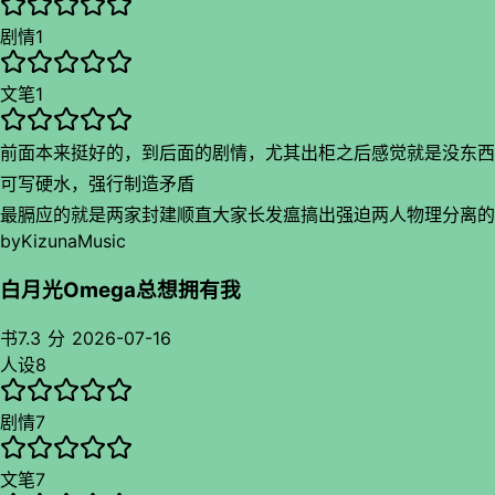
觉，属于全是感情类文章把脑子丢掉看爽是爽了但是意识还是会
剧情
1
看着看着发呆的文，真是看得我又好看又难受
文笔
1
前面本来挺好的，到后面的剧情，尤其出柜之后感觉就是没东西
可写硬水，强行制造矛盾
最膈应的就是两家封建顺直大家长发瘟搞出强迫两人物理分离的
by
KizunaMusic
弱智操作之后，作者还要写一堆家有儿女父母慈儿女孝的戏码，
主角两位还感谢起父母把她们分开的决定，说是眼界开阔了才让
白月光Omega总想拥有我
感情更深了云云，在我看来完全就是父母辈不尊重子代想法，纯
书
7.3 分
2026-07-16
把孩子当自己附属品的行为被莫名其妙的美化了，让人疑惑作者
人设
8
是真觉得自己亲情戏写得贼好贼感人吗？反正是给我看恶心了
剧情
7
文笔
7