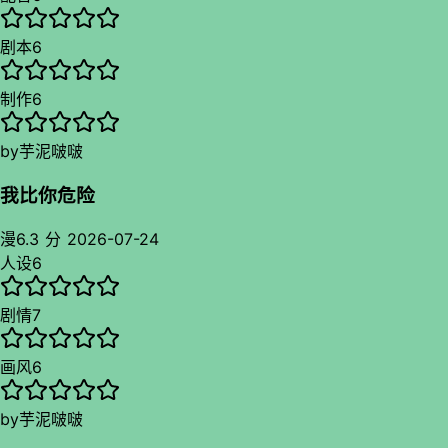
最后聊一下制作。首先，这个剧在策划的时候可能定调蛮精细
感情线也没get到em（CP感不如《有毒》）。
的。有声也能做成这样高质量。音效贴合不打扰，音乐衬托不敷
剧本
6
唉我说，压嗓是什么鬼。杜冥鸦一如既往的爆发戏不行，而恰
衍。细节很有沉浸感。每一集的ed都是根据剧情来的，在把余
好，这剧有很多爆发戏……属于短板叠短板了这🙃
韵拉长。另外主题曲《爱如花树》也很不错，特别是用在剧里的
制作
6
时候，经常起到催泪的效果（误）。
by
芋泥啵啵
改编把作者的文笔发挥到max了，该整合成对白做对白，该改成
我比你危险
剧中剧也排出来了。旁白大多数时间在起穿插、点睛的作用，一
点儿不抢戏。浩天念得也稳稳当当。听感上很丝滑了。
漫
6.3 分
2026-07-24
人设
6
不知不觉又写了这么多，还是太久没听到打动我的剧了，复盘
ing..🚬
剧情
7
画风
6
by
芋泥啵啵