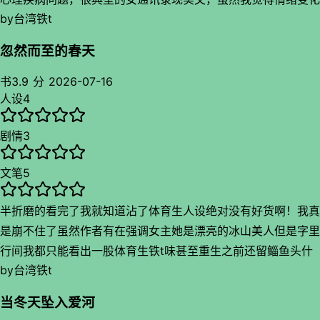
万人迷？虽然她没有傲慢但是为了凸显她魅力写一些这样的情节
by
台湾铁t
有点莫名但是你女主有病那我就释怀了吧，高中两个人暗戳戳很
我觉得好无聊，甚至原男主也喜欢上她了？所以这个关于吃醋的
可爱，分开时放狠话一系列虐点心酸酸的我觉得特别有意思，可
情形虽然多但是描写得有点浅我觉得还是没我想要的那股味道，
忽然而至的春天
惜只写了一点点。最重要是作者写车写得很香就是体型差有点难
而且有些情节设置的不连贯比如副cp以及好多狗血情节啊我不
以想象，但是描写得很有情调感觉慢慢升温张力持续中，特别是
书
3.9 分
2026-07-16
行了，回到原世界的女主妈妈似乎和书里不是同一个？要是展开
人设
4
搞新花样的时候哈哈
说说就好了感觉会很有意思，而且原生家庭很幸福也开始因此展
而且阴差阳错在去北海的开头点开看的结果看着看着发现居然就
开说说啊哈哈哈不贵关于信息素之类的描写我觉得还不错，至少
剧情
3
是故事背景地，有种宿命感
看着没有很不适无聊，而且穿过去生物拿个位数是通用设定吗还
有很多感觉在某本小说也看到过是借鉴了这本吗，那本写得很难
文笔
5
看
半折磨的看完了我就知道沾了体育生人设绝对没有好货啊！我真
这本大火的书听名而看，确实是不错而且剧情紧凑有看点蛮吸引
是崩不住了虽然作者有在强调女主她是漂亮的冰山美人但是字里
人眼球，但是没有让我爱看到那个地步，作者笔力夹杂在神人之
行间我都只能看出一股体育生铁t味甚至重生之前还留鲻鱼头什
间而且貌似是职业写abo啊全是的但这个书名我真是没有从小说
by
台湾铁t
么刻板形象大集结，我只能看到一个绝望的t而且疑似攻受不逆
里看出来啊，就是主角不够偏执但是这个标题又很有那味，有种
别给孩子累死了也给我看死了
当冬天坠入爱河
被骗进去看一通重力女童结果是在搞纯爱的三生三世我爱你，看