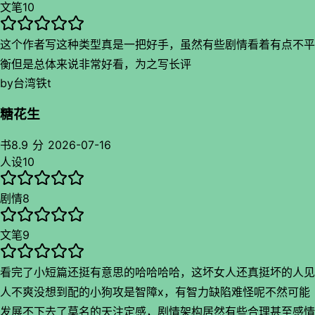
文笔
10
这个作者写这种类型真是一把好手，虽然有些剧情看着有点不平
衡但是总体来说非常好看，为之写长评
by
台湾铁t
糖花生
书
8.9 分
2026-07-16
人设
10
剧情
8
文笔
9
看完了小短篇还挺有意思的哈哈哈哈，这坏女人还真挺坏的人见
人不爽没想到配的小狗攻是智障x，有智力缺陷难怪呢不然可能
发展不下去了莫名的天注定感，剧情架构居然有些合理甚至感情