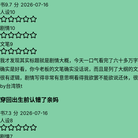
综艺那段挺有意思啊哈哈哈哈哈然后就没有然后了，冒出来前女
书
9.7 分
2026-07-16
人设
10
友作怪固定流程走一波，虽然前女友这个线合理吧但是老觉得没
必要而且好傲慢啊这个人物，每次出场都想划走，没给人一种情
剧情
10
伤剧情人物的感觉，还有副cp我也觉得好无聊啊啊啊啊啊啊也
想划走，主cp冰块精温宝宝我倒是觉得很有意思哈哈哈哈哈哈
文笔
9
搞得人设很反差，时这个角色没有冰块塑造的好很可惜，不过两
个人的职业居然意外的普通我以为是豪门联姻啥的
我才发现其实标题就是剧情大概，今天一口气看完了六十多万字
很好看的点就是这作者写日常暧昧很好看很温情，两个人亲一个
确实是好看，你今老板的文笔确实没话说，而且是列了大纲的文
都写那么清楚那么暧昧，再加上炒菜点到即止一些描写真是格外
很有逻辑，剧情写得非常有意思啊看得我欲罢不能欲说还休，很
美味啊哈哈哈哈虽然这部分描写占比不多呢，看得出来两个人日
by
台湾铁t
多让我狂笑不止的剧情让我梦回看贤妻的时候了哈哈哈哈哈哈哈
常很有情趣一点都不无聊啊虽然七十五章才亲上但是后面神速看
真的很好笑
得我非常满意，属于打发时间看看吧
穿回出生前认错了亲妈
书
7.3 分
2026-07-16
人设
8
剧情
7