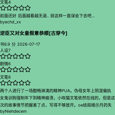
文笔
4
前面还好 后面越看越无语.. 就这样一直误会下去吧…
by
echd_xx
逆臣又对女皇假意恭顺[古穿今]
书
6.9 分
2026-07-17
人设
7
剧情
6
文笔
8
两个人进行了一场酣畅淋漓的精神PUA。伪母女年上阴湿偏执
女鬼训狗强制年下到精神崩溃，小咴猫文笔依然在线的，但是这
次的故事情节把握差了点，写得不够放开。oe结局暗示丹药失
by
Niehdecem
效是我喜欢的处理