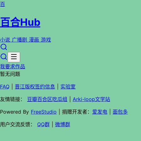
百
百合Hub
小说
广播剧
漫画
游戏
我要求作品
暂无问题
FAQ
|
晋江版权签约信息
|
实验室
友情链接：
豆瓣百合区吃瓜组
|
Arki-loop文学站
Powered By
FreeStudio
| 捐赠开发者：
爱发电
|
面包多
用户交流反馈：
QQ群
|
微博群