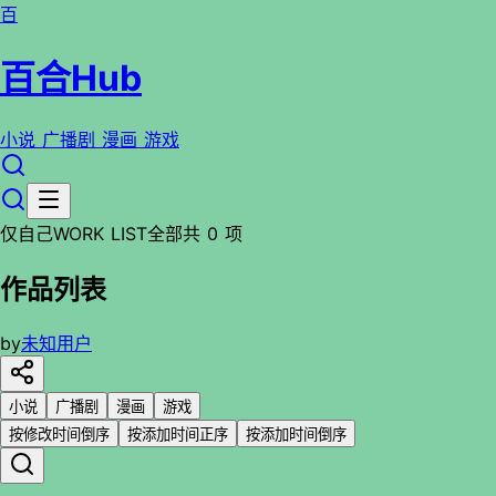
百
百合Hub
小说
广播剧
漫画
游戏
仅自己
WORK LIST
全部
共 0 项
作品列表
by
未知用户
小说
广播剧
漫画
游戏
按修改时间倒序
按添加时间正序
按添加时间倒序