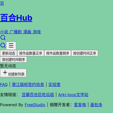
百
百合Hub
小说
广播剧
漫画
游戏
更新动态
按作品数量正序
按作品数量倒序
按创建时间正序
按创建时间倒序
暂无动态
创建新列表
FAQ
|
晋江版权签约信息
|
实验室
友情链接：
豆瓣百合区吃瓜组
|
Arki-loop文学站
Powered By
FreeStudio
| 捐赠开发者：
爱发电
|
面包多