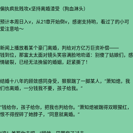
偏执疯批贱攻x坚持离婚渣受（狗血淋头）
预计本周日入v，从21章开始倒v，感谢支持哟，看过了的小可
爱注意哈～
新闻上播放着某个豪门离婚，判给对方亿万巨资补偿――
钱到位，那富太太面对镜头笑容满脸地劝道：别傻了姑娘们，感
情破裂，已经无法挽留的婚姻，赶紧撕了！
结婚十八年的顾敛感同身受，狠狠踹了一脚某人，“萧知熄，我
们也离婚，一分钱我不要，孩子给我。”
“钱给你，孩子给你，把我也判给你。”萧知熄被踹得双眼猩红，
恨不得捏碎了她脖子，“同意就离婚。”