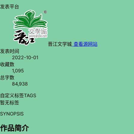
发表平台
晋江文学城
查看源网站
发表时间
2022-10-01
收藏数
1,095
总字数
84,938
自定义标签
TAGS
暂无标签
SYNOPSIS
作品简介