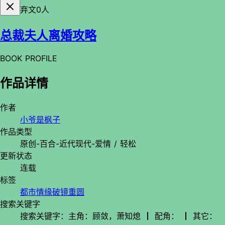
弃文
0人
总裁夫人离婚攻略
BOOK PROFILE
作品详情
作者
小爷是枫子
作品类型
原创-百合-近代现代-爱情 / 轻松
更新状态
连载
标签
都市情缘
破镜重圆
搜索关键字
搜索关键字：主角：顾敛，萧知熄 ┃ 配角： ┃ 其它：