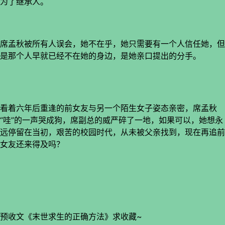
为了继承人。
席孟秋被所有人误会，她不在乎，她只需要有一个人信任她，但
是那个人早就已经不在她的身边，是她亲口提出的分手。
看着六年后重逢的前女友与另一个陌生女子姿态亲密，席孟秋
“哇”的一声哭成狗，席副总的威严碎了一地，如果可以，她想永
远停留在当初，艰苦的校园时代，从未被父亲找到，现在再追前
女友还来得及吗？
预收文《末世求生的正确方法》求收藏~