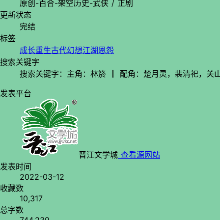
原创-百合-架空历史-武侠 / 正剧
更新状态
完结
标签
成长
重生
古代幻想
江湖恩怨
搜索关键字
搜索关键字：主角：林箊 ┃ 配角：楚月灵，裴清祀，关山
发表平台
晋江文学城
查看源网站
发表时间
2022-03-12
收藏数
10,317
总字数
744,239