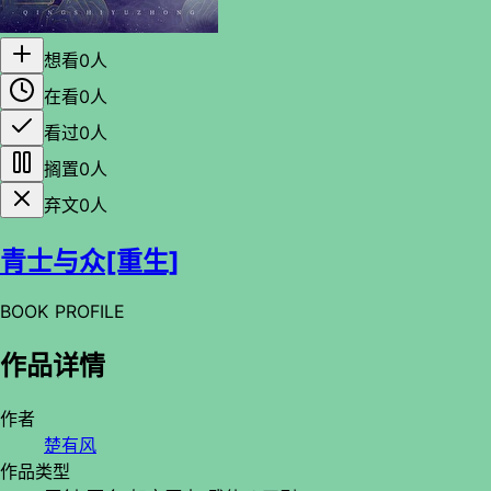
想看
0人
在看
0人
看过
0人
搁置
0人
弃文
0人
青士与众[重生]
BOOK PROFILE
作品详情
作者
楚有风
作品类型