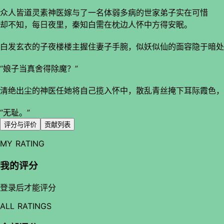
众人皆道灵素神医嫁与了一名体弱多病的世家弟子实在可惜
却不知，每日夜里，秦知白需在枕边人怀中方得安眠。
白发玄衣的子夜楼楼主握住妻子手腕，似妖似仙的面容隐于暗处
“娘子当真舍得除魔？”
清绝出尘的神医任她将自己揽入怀中，散乱青丝掩下耳际霞色，
“无耻。”
评分与评价
贡献列表
MY RATING
我的评分
登录后才能评分
ALL RATINGS