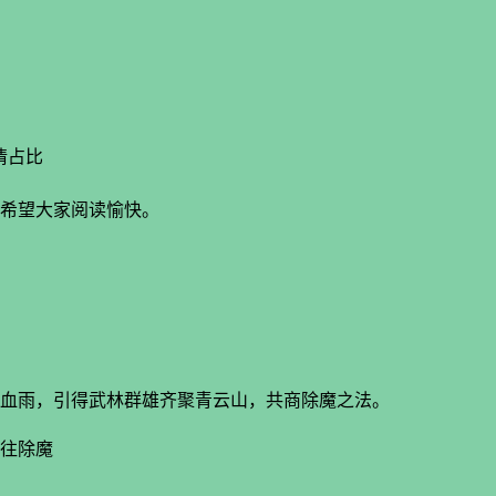
情占比
希望大家阅读愉快。
血雨，引得武林群雄齐聚青云山，共商除魔之法。
往除魔