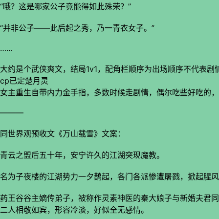
“哦？这是哪家公子竟能得如此殊荣？”
“并非公子――此后起之秀，乃一青衣女子。”
……
大约是个武侠爽文，结局1v1，配角栏顺序为出场顺序不代表剧
cp已定楚月灵
女主重生自带内力金手指，多数时候走剧情，偶尔吃些好吃的，
―――
同世界观预收文《万山载雪》文案：
青云之盟后五十年，安宁许久的江湖突现魔教。
名为子夜楼的江湖势力一夕鹊起，各门各派惨遭屠戮，掀起腥风
药王谷谷主嫡传弟子，被称作灵素神医的秦大娘子与新婚夫君同
二人相敬如宾，形容冷淡，好似全无感情。