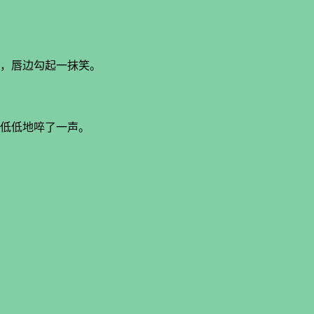
，唇边勾起一抹笑。
低低地啐了一声。