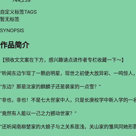
自定义标签
TAGS
暂无标签
SYNOPSIS
作品简介
【预收文文案在下方，感兴趣请点进作者专栏收藏一下～】
“听闻东边乍现了一颗启明星，现世之初便大放异彩、一鸣惊人
“东边？那是沈家的麒麟子还是裴家的一点雪？”
“非也，非也！不是七大世家中人，只是长庚校学中新入学的一名
“竟然有人能以一己之力撼动世家？”
“还听闻南柳楚家的大娘子与之关系匪浅，关山家的雏凤同她形