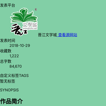
发表平台
晋江文学城
查看源网站
发表时间
2018-10-29
收藏数
1,222
总字数
84,670
自定义标签
TAGS
暂无标签
SYNOPSIS
作品简介