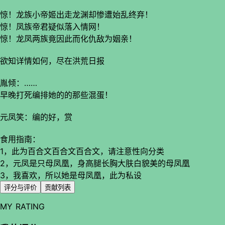
惊！龙族小帝姬出走龙渊却惨遭始乱终弃！
惊！凤族帝君疑似落入情网！
惊！龙凤两族竟因此而化仇敌为姻亲！
欲知详情如何，尽在洪荒日报
胤倾：……
早晚打死编排她的的那些混蛋！
元凤笑：编的好，赏
食用指南：
1，此为百合文百合文百合文，请注意性向分类
2，元凤是只母凤凰，身高腿长胸大肤白貌美的母凤凰
3，我喜欢，所以她是母凤凰，此为私设
评分与评价
贡献列表
MY RATING