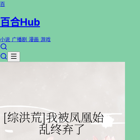
百
百合Hub
小说
广播剧
漫画
游戏