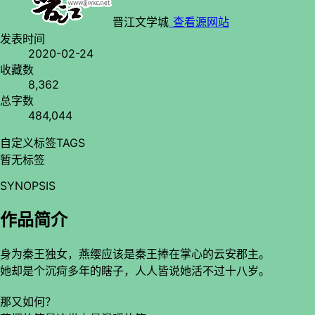
晋江文学城
查看源网站
发表时间
2020-02-24
收藏数
8,362
总字数
484,044
自定义标签
TAGS
暂无标签
SYNOPSIS
作品简介
身为秦王独女，燕缨应该是秦王捧在掌心的云安郡主。
她却是个沉疴多年的瞎子，人人皆说她活不过十八岁。
那又如何？