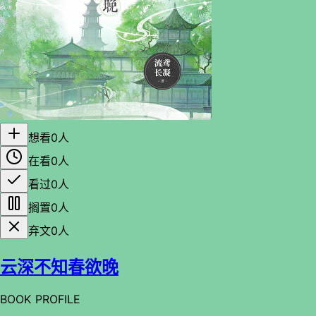
想看
0人
在看
0人
看过
0人
搁置
0人
弃文
0人
云深不知春欲晚
BOOK PROFILE