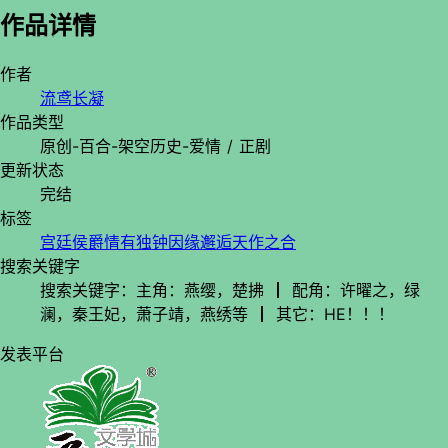
作品详情
作者
流鸢长凝
作品类型
原创-百合-架空历史-爱情 / 正剧
更新状态
完结
标签
宫廷侯爵
情有独钟
因缘邂逅
天作之合
搜索关键字
搜索关键字：主角：燕缨，楚拂 ┃ 配角：许曜之，绿
澜，秦王妃，萧子靖，燕绣等 ┃ 其它：HE！！！
发表平台