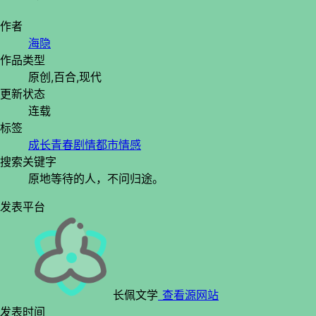
作者
海隐
作品类型
原创,百合,现代
更新状态
连载
标签
成长
青春
剧情
都市
情感
搜索关键字
原地等待的人，不问归途。
发表平台
长佩文学
查看源网站
发表时间