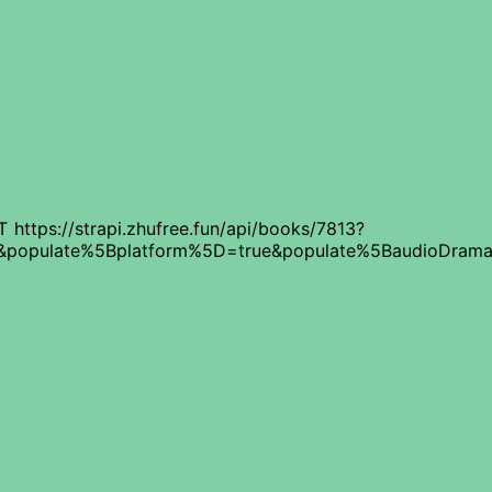
 https://strapi.zhufree.fun/api/books/7813?
&populate%5Bplatform%5D=true&populate%5BaudioDram