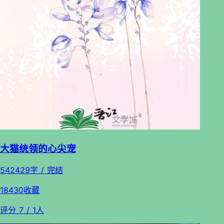
大猫统领的心尖宠
542429字 / 完结
18430收藏
评分
7
/ 1人