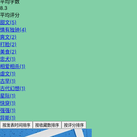
平均字数
8.3
平均评分
甜文(5)
情有独钟(4)
爽文(2)
打脸(2)
美食(2)
忠犬(1)
相爱相杀(1)
虐文(1)
古早(1)
古代幻想(1)
星际(1)
快穿(1)
强强(1)
异能(1)
按发表时间排序
按收藏数排序
按评分排序