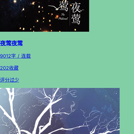
夜莺夜莺
9012字 / 连载
202收藏
评分过少