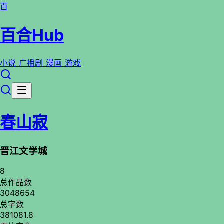
百
百合Hub
小说
广播剧
漫画
游戏
春山寂
晋江文学城
8
总作品数
3048654
总字数
381081.8