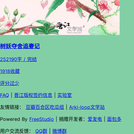
树妖夺舍追妻记
252190字 / 完结
1918收藏
评分过少
FAQ
|
晋江版权签约信息
|
实验室
友情链接：
豆瓣百合区吃瓜组
|
Arki-loop文学站
Powered By
FreeStudio
| 捐赠开发者：
爱发电
|
面包多
用户交流反馈：
QQ群
|
微博群