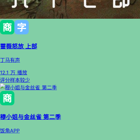
蔷薇怒放 上部
丁马有声
12.1 万 播放
评分样本较少
穆小姐与金丝雀 第二季
饭角APP