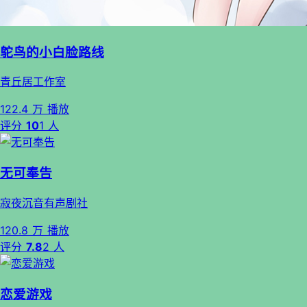
鸵鸟的小白脸路线
青丘居工作室
122.4 万 播放
评分
10
1 人
无可奉告
寂夜沉音有声剧社
120.8 万 播放
评分
7.8
2 人
恋爱游戏