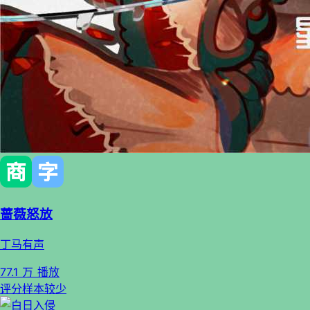
蔷薇怒放
丁马有声
77.1 万 播放
评分样本较少