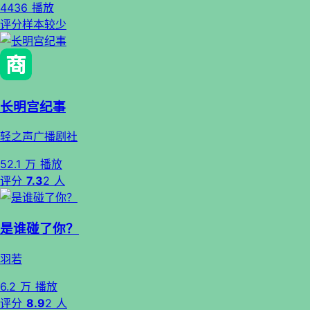
4436 播放
评分样本较少
长明宫纪事
轻之声广播剧社
52.1 万 播放
评分
7.3
2 人
是谁碰了你？
羽若
6.2 万 播放
评分
8.9
2 人