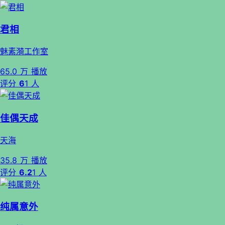
君相
魅素漪工作室
65.0 万 播放
评分
6
1 人
佳偶天成
天海
35.8 万 播放
评分
6.2
1 人
纯属意外