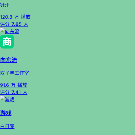
钰州
120.8 万 播放
评分
7.6
5 人
向东流
双子星工作室
91.6 万 播放
评分
7.4
1 人
游戏
白日梦