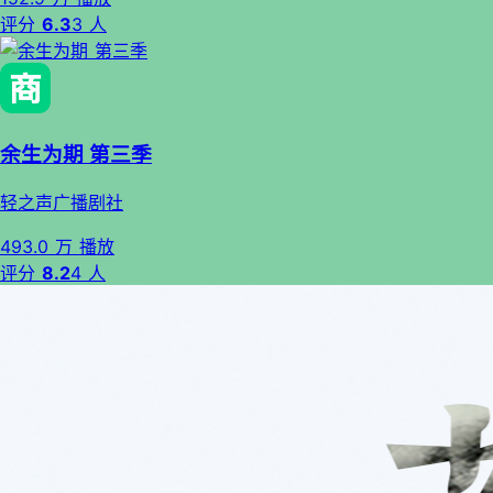
评分
6.3
3 人
余生为期 第三季
轻之声广播剧社
493.0 万 播放
评分
8.2
4 人