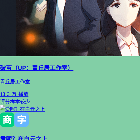
破茧（UP：青丘居工作室）
青丘居工作室
13.3 万 播放
评分样本较少
爱呢？在白云之上