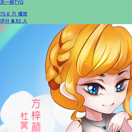
天一阁TYG
75.6 万 播放
评分
8.1
3 人