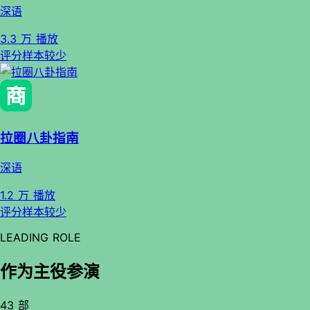
深语
3.3 万 播放
评分样本较少
拉圈八卦指南
深语
1.2 万 播放
评分样本较少
LEADING ROLE
作为主役参演
43 部