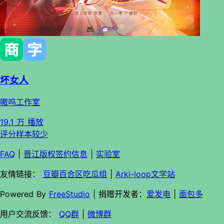
坏女人
嗷呜工作室
19.1 万 播放
评分样本较少
FAQ
|
晋江版权签约信息
|
实验室
友情链接：
豆瓣百合区吃瓜组
|
Arki-loop文学站
Powered By
FreeStudio
| 捐赠开发者：
爱发电
|
面包多
用户交流反馈：
QQ群
|
微博群