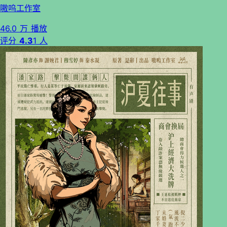
嗷呜工作室
46.0 万 播放
评分
4.3
1 人