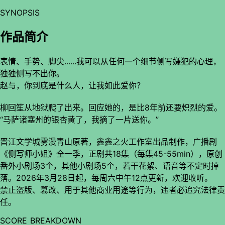
SYNOPSIS
作品简介
表情、手势、脚尖......我可以从任何一个细节侧写嫌犯的心理，
独独侧写不出你。
赵与，你到底是什么人，让我如此爱你？
柳回笙从地狱爬了出来。回应她的，是比8年前还要炽烈的爱。
“马萨诸塞州的银杏黄了，我摘了一片送你。”
晋江文学城雾漫青山原著，鑫鑫之火工作室出品制作，广播剧
《侧写师小姐》全一季，正剧共18集（每集45-55min），原创
番外小剧场3个，其他小剧场5个，若干花絮、语音等不定时掉
落。2026年3月28日起，每周六中午12点更新，欢迎收听。
禁止盗版、篡改、用于其他商业用途等行为，违者必追究法律责
任。
SCORE BREAKDOWN