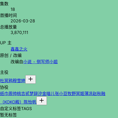
集数
18
首播时间
2026-03-28
总播放量
3,870,111
UP 主
鑫鑫之火
原创 / 改编
改编自
小说 - 侧写师小姐
主役
杜冥鸦
穆雪婷
协役
纸巾
周帅
桃吉贰
梦辞汐
金喵儿
张小豆
牧野冥姬
薄凉
赵秋融
（KOKO殿）
陈怡帆
自定义标签
TAGS
暂无标签