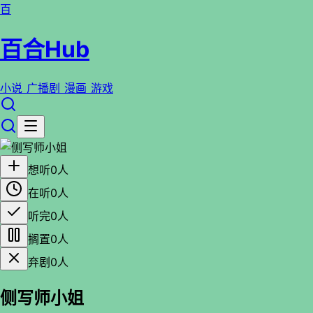
百
百合Hub
小说
广播剧
漫画
游戏
想听
0人
在听
0人
听完
0人
搁置
0人
弃剧
0人
侧写师小姐