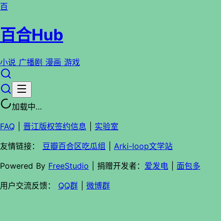
百
百合Hub
小说
广播剧
漫画
游戏
加载中…
FAQ
|
晋江版权签约信息
|
实验室
友情链接：
豆瓣百合区吃瓜组
|
Arki-loop文学站
Powered By
FreeStudio
| 捐赠开发者：
爱发电
|
面包多
用户交流反馈：
QQ群
|
微博群